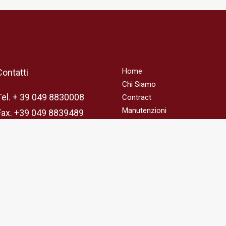
Home
Contatti
Chi Siamo
Tel. + 39 049 8830008
Contract
Manutenzioni
Fax. +39 049 8839489
Progetti
E-mail
News
info@fullserviceimpianti.com
Contatti