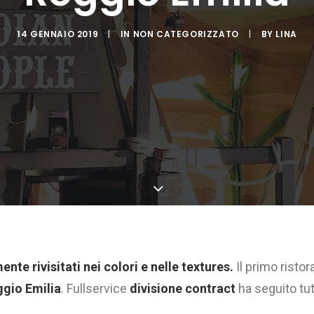
14 GENNAIO 2019
|
IN
NON CATEGORIZZATO
|
BY
LINA
nte rivisitati nei colori e nelle textures.
Il primo risto
gio Emilia
. Fullservice
divisione contract
ha seguito tut