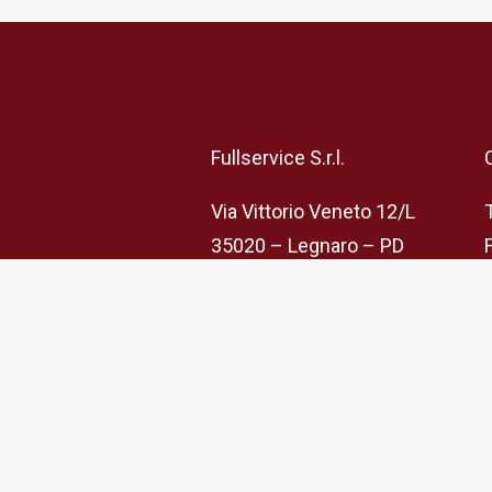
Fullservice S.r.l.
Via Vittorio Veneto 12/L
35020 – Legnaro – PD
C.Fisc. P.iva e Reg.Imprese
04426930287
Capitale sociale
interamente versato €
100.000,00