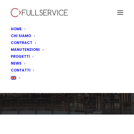
HOME
CHI SIAMO
CONTRACT
Cioccolatitaliani
MANUTENZIONI
PROGETTI
apre a Lonato del
NEWS
CONTATTI
Garda
8 OTTOBRE 2019
|
IN
NON CATEGORIZZATO
|
BY
LINA