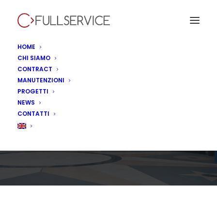
HOME
CHI SIAMO
CONTRACT
Inaugura Old Wild
MANUTENZIONI
PROGETTI
West Roma The
NEWS
CONTATTI
Village
13 DICEMBRE 2022
|
IN
NON CATEGORIZZATO
|
BY
LINA