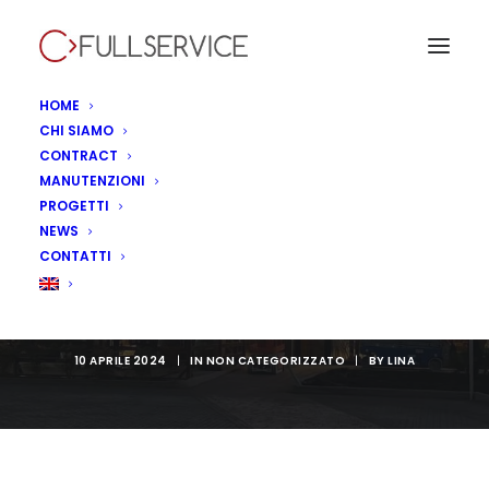
HOME
CHI SIAMO
Old Wild West San
CONTRACT
MANUTENZIONI
Donà porta la firma
PROGETTI
NEWS
di Fullservice
CONTATTI
Contract
10 APRILE 2024
|
IN
NON CATEGORIZZATO
|
BY
LINA