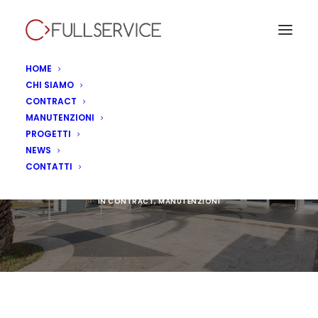
HOME
CHI SIAMO
CONTRACT
MANUTENZIONI
LuckyVille - Seriate,
PROGETTI
NEWS
Italia
CONTATTI
IN
CONTRACT
,
MANUTENZIONI