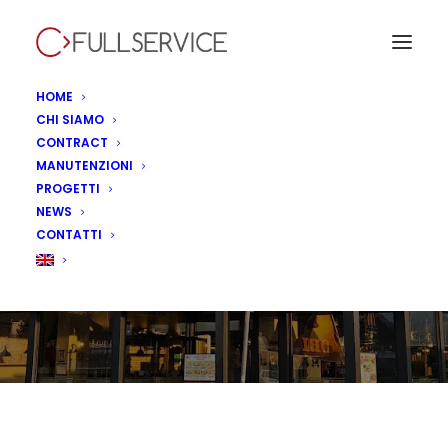
HOME
CHI SIAMO
CONTRACT
MANUTENZIONI
Old Wild West, Affi -
PROGETTI
NEWS
Italia
CONTATTI
IN
CONTRACT