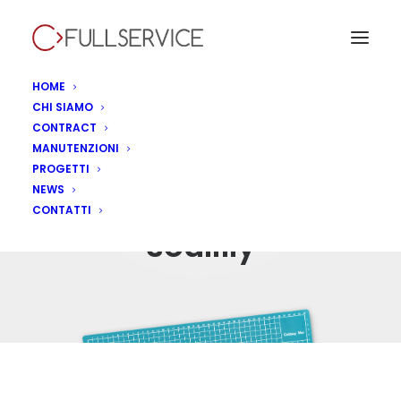
HOME
CHI SIAMO
CONTRACT
MANUTENZIONI
fullservice contract
PROGETTI
NEWS
old wild west claye
CONTATTI
soulilly