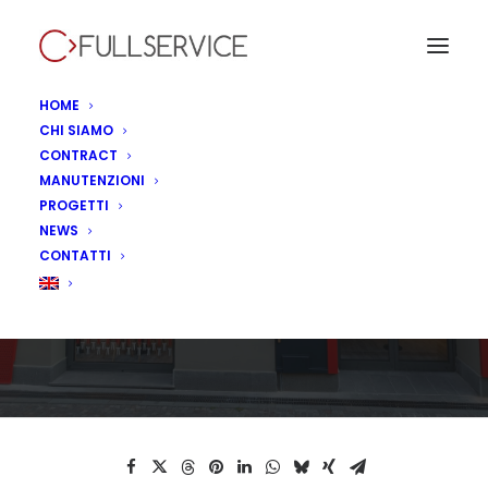
HOME
CHI SIAMO
CONTRACT
MANUTENZIONI
Prossimamente KFC
PROGETTI
NEWS
Parma by Fullservice
CONTATTI
2 LUGLIO 2026
|
IN
NON CATEGORIZZATO
|
BY
LINA