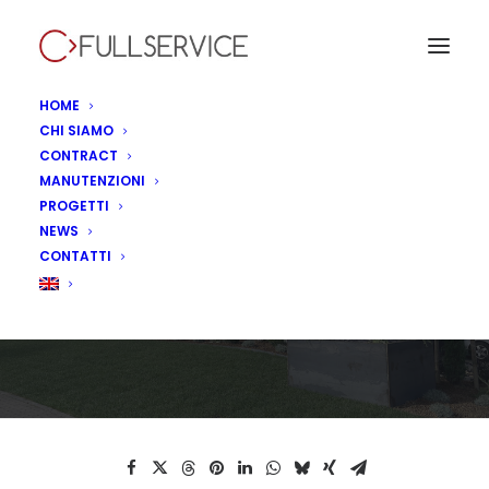
HOME
CHI SIAMO
CONTRACT
Sedici locali,
MANUTENZIONI
PROGETTI
un'unica identità:
NEWS
CONTATTI
Giustospirito
2 LUGLIO 2026
|
IN
NON CATEGORIZZATO
|
BY
LINA